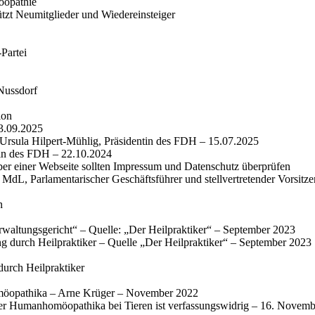
̈opathie
ützt Neumitglieder und Wiedereinsteiger
Partei
Nussdorf
ion
23.09.2025
Ursula Hilpert-Mühlig, Präsidentin des FDH – 15.07.2025
tin des FDH – 22.10.2024
iber einer Webseite sollten Impressum und Datenschutz überprüfen
, Parlamentarischer Geschäftsführer und stellvertretender Vorsitze
n
waltungsgericht“ – Quelle: „Der Heilpraktiker“ – September 2023
ng durch Heilpraktiker – Quelle „Der Heilpraktiker“ – September 2023
durch Heilpraktiker
möopathika – Arne Krüger – November 2022
iger Humanhomöopathika bei Tieren ist verfassungswidrig – 16. Novem