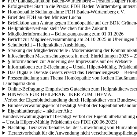
FDP Landtagsfraktion Baden-Württemberg – Positionspapier Homo
Erfolgreicher Start in die Praxis: FDH Baden-Württemberg unterst
Homöopathie Stellungnahme FDH Baden-Württemberg e.V.
Brief des FDH an den Minister Lucha
Briefaktion zum Antrag gegen Homöopathie auf der BDK Grünen-
Heilpraktikerverband stellt Weichen für die Zukunft
Mitgliederinformation – Beitragsanpassung zum 01.01.2026
Bericht zur Mitgliederversammlung am 24.10.2025 in Überlingen 
Schulbericht – Heilpraktiker Ausbildung
Stärkung der Mitgliedervorteile / Modernisierung der Kommunikat
Infoschreiben Masernschutzgesetz in med. Einrichtungen 2025 – 
§ Informationen zur Änderung des Impressums auf der Webseite – 
Informationen zur E-Rechnung – Ursula Hilpert-Mühlig, Präsiden
Das Digitale-Dienste-Gesetz ersetzt das Telemediengesetz – Betre
Pressemitteilung zum Thema Homöopathie von Jochen Haußmann MdL
Landtagsfraktion
Online-Befragung: Empirisches Gutachten zum Heilpraktikerwese
HINWEIS FÜR HEILPRAKTIKER ZUM THEMA:
„Verbot der Eigenblutbehandlung durch Heilpraktiker vom Bundesver
Bundesverwaltungsgericht bestätigt Verbot der Eigenblutbehandlu
Eigenbluttherapie – nächster Akt:
Bundesverwaltungsgericht bestätigt Verbot der Eigenblutbehandlung 
– Ursula Hilpert-Mühlig Präsidentin des FDH (20.06.2023)
Nachtrag: Tierarztvorbehaltes bei der Umwidmung von Humanho
Tierarztvorbehalt für die Anwendung nicht verschreibungspflicht