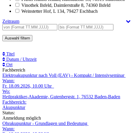
Vinothek Ilsfeld, Daimlerstraße 8, 74360 Ilsfeld
Weinstetter Hof, L 134, 79427 Eschbach
Zeitraum
Beginn
bis
von
Titel
Datum / Uhrzeit
Ort
Fachbereich
Elektroakupunktur nach Voll (EAV) - Kompakt / Intensivseminar
Wann:
Fr. 18.09.2026, 10.00 Uhr
Wo:
Heilpraktiker-Akademie, Gutenbergstr. 1, 76532 Baden-Baden
Fachbereich:
Akupunktur
Status:
Anmeldung möglich
Ohrakupunktur - Grundlagen und Bedeutung
Wann: