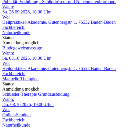
Pubertät, Verhütung - Schilddrüsen- und Nebennierenhormone
Wann:
Sa. 26.09.2026, 10.00 Uhr
Wo:
Heilpraktiker-Akademie, Gutenbergstr. 1, 76532 Baden-Baden
Fachbereich:
Naturheilkunde
Status:
Anmeldung möglich
Bindegewebsmassage
Wann:
Sa. 03.10.2026, 10.00 Uhr
Wo:
Heilpraktiker-Akademie, Gutenbergstr. 1, 76532 Baden-Baden
Fachbereich:
Manuelle Therapien
Status:
Anmeldung möglich
Schüssler-Therapie Grundausbildung
Wann:
Do. 08.10.2026, 19.00 Uhr
Wo:
Online-Seminar
Fachbereich:
Naturheilkunde