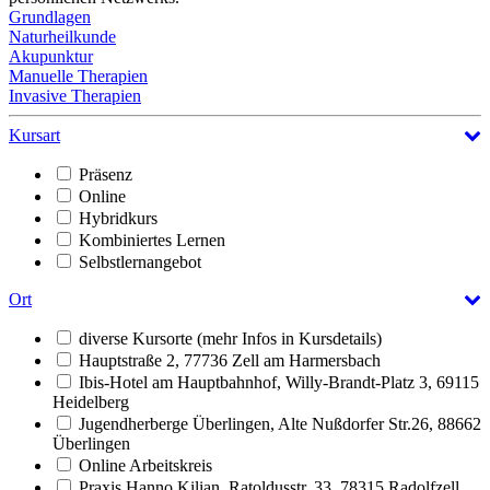
Grundlagen
Naturheilkunde
Akupunktur
Manuelle Therapien
Invasive Therapien
Kursart
Präsenz
Online
Hybridkurs
Kombiniertes Lernen
Selbstlernangebot
Ort
diverse Kursorte (mehr Infos in Kursdetails)
Hauptstraße 2, 77736 Zell am Harmersbach
Ibis-Hotel am Hauptbahnhof, Willy-Brandt-Platz 3, 69115
Heidelberg
Jugendherberge Überlingen, Alte Nußdorfer Str.26, 88662
Überlingen
Online Arbeitskreis
Praxis Hanno Kilian, Ratoldusstr. 33, 78315 Radolfzell