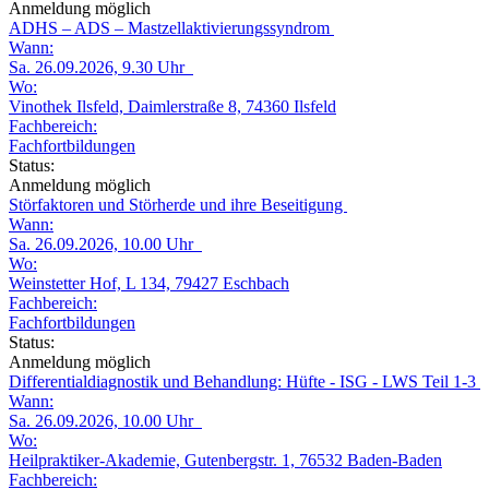
Anmeldung möglich
ADHS – ADS – Mastzellaktivierungssyndrom
Wann:
Sa. 26.09.2026, 9.30 Uhr
Wo:
Vinothek Ilsfeld, Daimlerstraße 8, 74360 Ilsfeld
Fachbereich:
Fachfortbildungen
Status:
Anmeldung möglich
Störfaktoren und Störherde und ihre Beseitigung
Wann:
Sa. 26.09.2026, 10.00 Uhr
Wo:
Weinstetter Hof, L 134, 79427 Eschbach
Fachbereich:
Fachfortbildungen
Status:
Anmeldung möglich
Differentialdiagnostik und Behandlung: Hüfte - ISG - LWS Teil 1-3
Wann:
Sa. 26.09.2026, 10.00 Uhr
Wo:
Heilpraktiker-Akademie, Gutenbergstr. 1, 76532 Baden-Baden
Fachbereich: