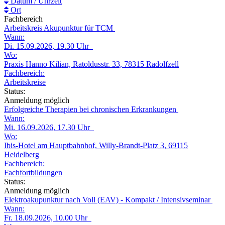
Datum / Uhrzeit
Ort
Fachbereich
Arbeitskreis Akupunktur für TCM
Wann:
Di. 15.09.2026, 19.30 Uhr
Wo:
Praxis Hanno Kilian, Ratoldusstr. 33, 78315 Radolfzell
Fachbereich:
Arbeitskreise
Status:
Anmeldung möglich
Erfolgreiche Therapien bei chronischen Erkrankungen
Wann:
Mi. 16.09.2026, 17.30 Uhr
Wo:
Ibis-Hotel am Hauptbahnhof, Willy-Brandt-Platz 3, 69115
Heidelberg
Fachbereich:
Fachfortbildungen
Status:
Anmeldung möglich
Elektroakupunktur nach Voll (EAV) - Kompakt / Intensivseminar
Wann:
Fr. 18.09.2026, 10.00 Uhr