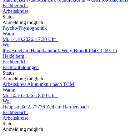
Fachbereich:
Arbeitskreise
Status:
Anmeldung möglich
Psycho-Physiognomik
Wann:
Mi. 14.10.2026, 17.30 Uhr
Wo:
Ibis-Hotel am Hauptbahnhof, Willy-Brandt-Platz 3, 69115
Heidelberg
Fachbereich:
Fachfortbildungen
Status:
Anmeldung möglich
Arbeitskreis Akupunktur nach TCM
Wann:
Mi. 14.10.2026, 18.00 Uhr
Wo:
Hauptstraße 2, 77736 Zell am Harmersbach
Fachbereich:
Arbeitskreise
Status:
Anmeldung möglich