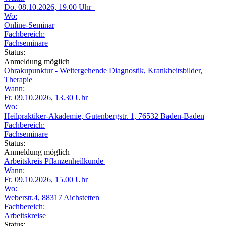
Do. 08.10.2026, 19.00 Uhr
Wo:
Online-Seminar
Fachbereich:
Fachseminare
Status:
Anmeldung möglich
Ohrakupunktur - Weitergehende Diagnostik, Krankheitsbilder,
Therapie
Wann:
Fr. 09.10.2026, 13.30 Uhr
Wo:
Heilpraktiker-Akademie, Gutenbergstr. 1, 76532 Baden-Baden
Fachbereich:
Fachseminare
Status:
Anmeldung möglich
Arbeitskreis Pflanzenheilkunde
Wann:
Fr. 09.10.2026, 15.00 Uhr
Wo:
Weberstr.4, 88317 Aichstetten
Fachbereich:
Arbeitskreise
Status: