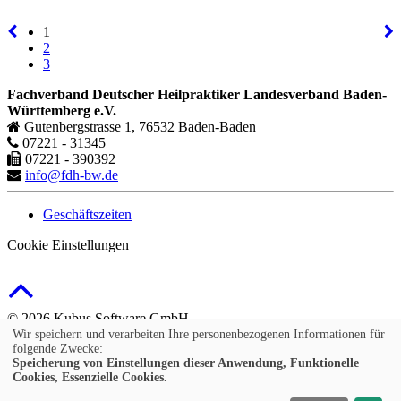
1
2
3
Fachverband Deutscher Heilpraktiker Landesverband Baden-
Württemberg e.V.
Gutenbergstrasse 1, 76532 Baden-Baden
07221 - 31345
07221 - 390392
info@fdh-bw.de
Geschäftszeiten
Cookie Einstellungen
© 2026 Kubus Software GmbH
Wir speichern und verarbeiten Ihre personenbezogenen Informationen für
Impressum
folgende Zwecke:
Speicherung von Einstellungen dieser Anwendung, Funktionelle
Allgemeine Teilnahmebedingungen
Cookies, Essenzielle Cookies.
Datenschutz