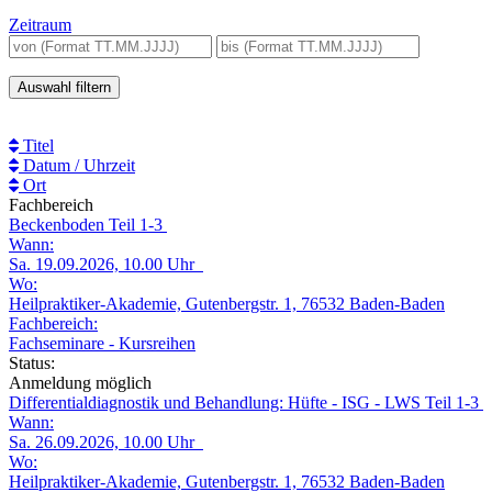
Zeitraum
Beginn
bis
von
Titel
Datum / Uhrzeit
Ort
Fachbereich
Beckenboden Teil 1-3
Wann:
Sa. 19.09.2026, 10.00 Uhr
Wo:
Heilpraktiker-Akademie, Gutenbergstr. 1, 76532 Baden-Baden
Fachbereich:
Fachseminare - Kursreihen
Status:
Anmeldung möglich
Differentialdiagnostik und Behandlung: Hüfte - ISG - LWS Teil 1-3
Wann:
Sa. 26.09.2026, 10.00 Uhr
Wo:
Heilpraktiker-Akademie, Gutenbergstr. 1, 76532 Baden-Baden